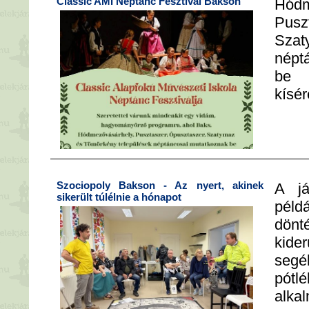
Classic AMI Néptánc Fesztivál Bakson
Hódm
Pusz
Sza
népt
be 
kísé
Szociopoly Bakson - Az nyert, akinek
A já
sikerült túlélnie a hónapot
pél
dön
kid
seg
pót
alk