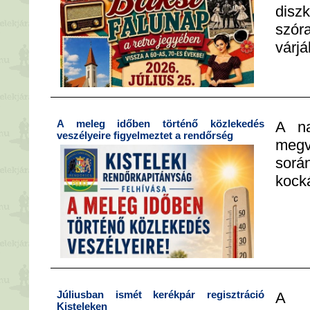
di
szór
várjá
A meleg időben történő közlekedés
A na
veszélyeire figyelmeztet a rendőrség
megv
sor
kocká
Júliusban ismét kerékpár regisztráció
A r
Kisteleken