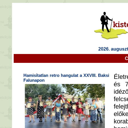
2026. auguszt
C
Hamisítatlan retro hangulat a XXVIII. Baksi
Életr
Falunapon
és 7
idé
felc
fele
elők
kora