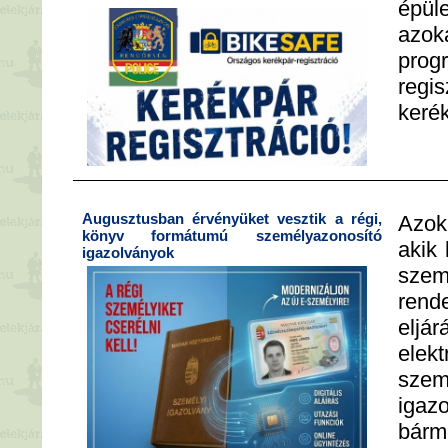
épül
azok
pro
re
kerék
Augusztusban érvényüket vesztik a régi,
Azok
könyv formátumú személyazonosító
akik 
igazolványok
szem
rend
elj
elekt
szem
igazo
bárm