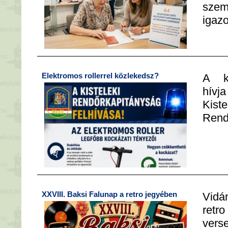
szem
igaz
Elektromos rollerrel közlekedsz?
A ko
hívj
Kiste
Rend
XXVIII. Baksi Falunap a retro jegyében
Vidám
retro
ver