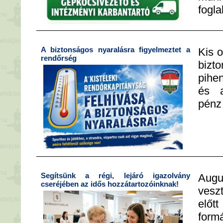
fogla
A biztonságos nyaralásra figyelmeztet a
Kis 
rendőrség
bizt
pihen
és 
pénz
Segítsünk a régi, lejáró igazolvány
Augu
cseréjében az idős hozzátartozóinknak!
vesz
előt
formá