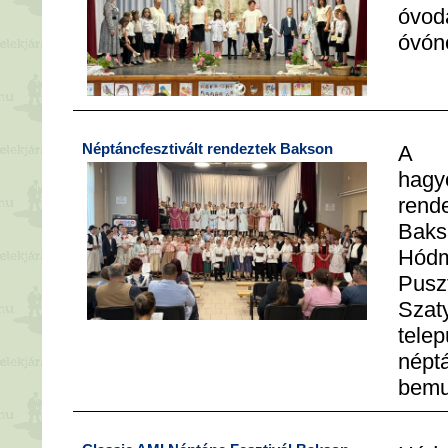
óvod
óvóné
Néptáncfesztivált rendeztek Bakson
A 
hagy
rend
Ba
Hódm
Pusz
Sza
tele
né
bemu