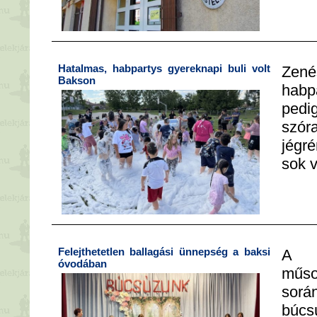
Hatalmas, habpartys gyereknapi buli volt
Zené
Bakson
habp
pe
szór
jégré
sok 
Felejthetetlen ballagási ünnepség a baksi
A l
óvodában
műso
sorá
búcs