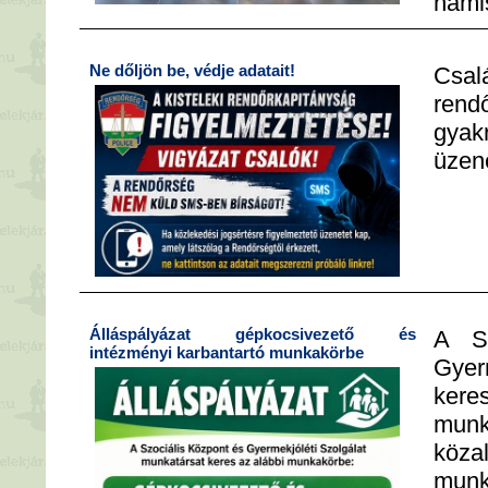
hamis
Ne dőljön be, védje adatait!
Csal
ren
gyak
üzen
Álláspályázat gépkocsivezető és
A Sz
intézményi karbantartó munkakörbe
Gyer
kere
munk
közal
mun