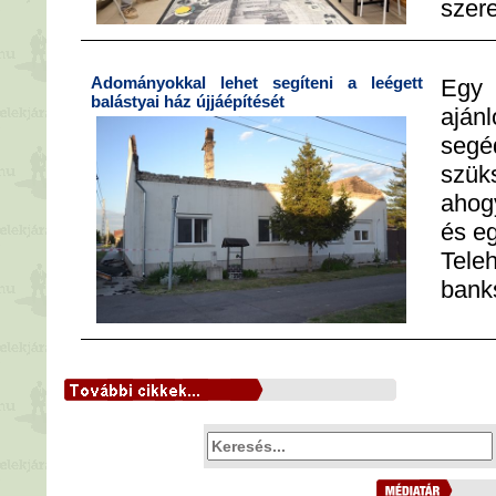
szer
Adományokkal lehet segíteni a leégett
Egy 
balástyai ház újjáépítését
aján
seg
szü
ahog
és e
Tele
bank