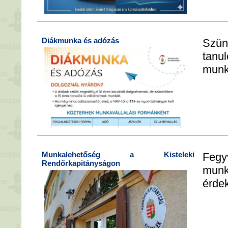
Diákmunka és adózás
Szü
tanu
munká
Munkalehetőség a Kisteleki
Fegy
Rendőrkapitányságon
mun
érdek