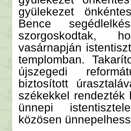
gyülekezet önkénte
Bence segédlelké
szorgoskodtak, h
vasárnapján istentiszt
templomban. Takarít
újszegedi reformá
biztosított úrasztalá
székekkel rendezték 
ünnepi istentiszte
közösen ünnepelhessé