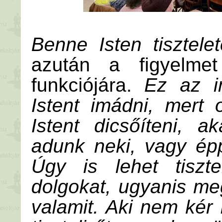
Benne Isten tisztelet
azután a figyelme
funkciójára.
Ez az im
Istent imádni, mert o
Istent dicsőíteni, 
adunk neki, vagy ép
Úgy is lehet tiszte
dolgokat, ugyanis meg
valamit. Aki nem kér