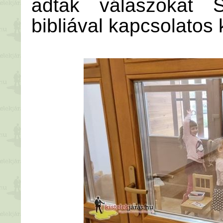
adtak válaszokat 
bibliával kapcsolatos 