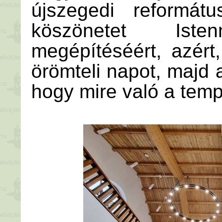
újszegedi reformátu
köszönetet Is
megépítéséért, azér
örömteli napot, majd a
hogy mire való a tem