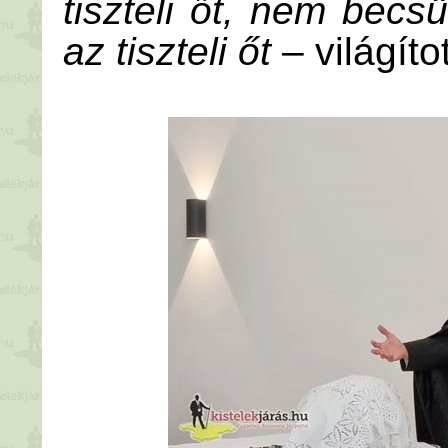
tiszteli őt, nem becsü
az tiszteli őt
– világíto