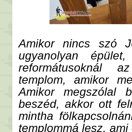
Amikor nincs szó J
ugyanolyan épület
reformátusoknál a
templom, amikor me
Amikor megszólal b
beszéd, akkor ott fe
mintha fölkapcsolnánk
templommá lesz, ami 