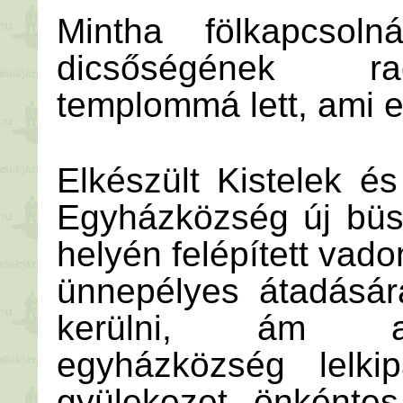
Mintha fölkapcsoln
dicsőségének rag
templommá lett, ami e
Elkészült Kistelek é
Egyházközség új büs
helyén felépített vad
ünnepélyes átadásár
kerülni, ám a 
egyházközség lelkip
gyülekezet önkéntes