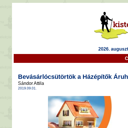
2026. auguszt
C
Bevásárlócsütörtök a Házépítők Áru
Sándor Attila
2019.09.01.