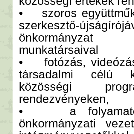
közösségi értékek re
• szoros együttműkö
szerkesztő-újságí
önkormányzat r
munkatársaival
• fotózás, videózás
társadalmi célú k
közösségi progr
rendezvényeken,
• a folyamatos 
önkormányzati vezet