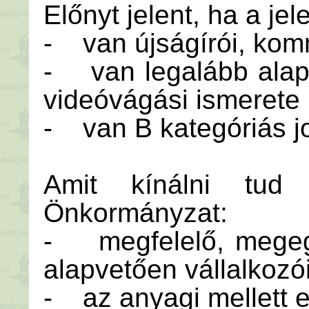
Előnyt jelent, ha a je
- van újságírói, kom
- van legalább alaps
videóvágási ismerete
- van B kategóriás j
Amit kínálni tud
Önkormányzat:
- megfelelő, megegy
alapvetően vállalkozó
- az anyagi mellett 