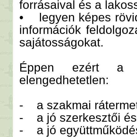
forrásaival és a lakos
• legyen képes rövid 
információk feldolgo
sajátosságokat.
Éppen ezért a po
elengedhetetlen:
- a szakmai ráterme
- a jó szerkesztői é
- a jó együttműködé