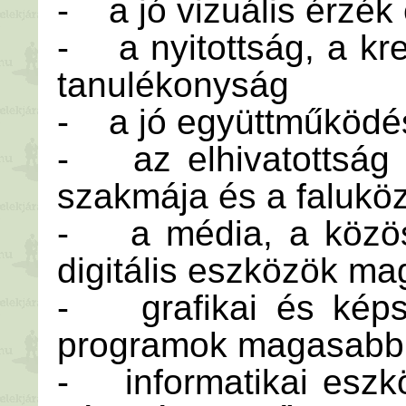
- a jó vizuális érzék
- a nyitottság, a kre
tanulékonyság
- a jó együttműködé
- az elhivatottság 
szakmája és a faluköz
- a média, a közöss
digitális eszközök ma
- grafikai és képsz
programok magasabb 
- informatikai eszk