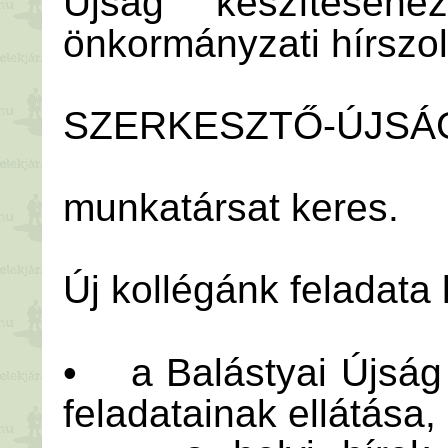
Újság készítéséh
önkormányzati hírszol
SZERKESZTŐ-ÚJSÁ
munkatársat keres.
Új kollégánk feladata 
• a Balástyai Újság 
feladatainak ellátása,