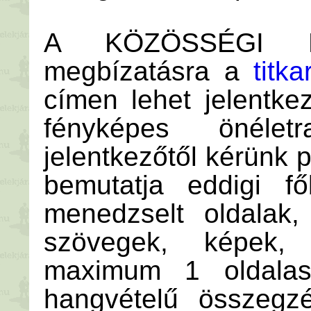
A KÖZÖSSÉGI 
megbízatásra a
titk
címen lehet jelentkez
fényképes önélet
jelentkezőtől kérünk p
bemutatja eddigi f
menedzselt oldalak, 
szövegek, képek, 
maximum 1 oldalas,
hangvételű összegzé