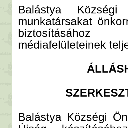
Balástya Községi
munkatársakat önkorm
biztosításáh
médiafelületeinek tel
ÁLLÁS
SZERKESZ
Balástya Községi Ön