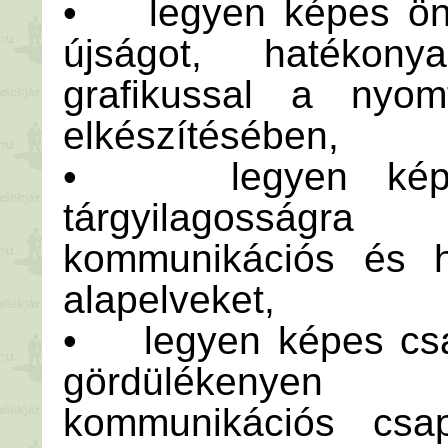
• legyen képes öná
újságot, hatékon
grafikussal a nyomt
elkészítésében,
• legyen képes
tárgyilagosságra
kommunikációs és hí
alapelveket,
• legyen képes csa
gördülékenyen
kommunikációs csap