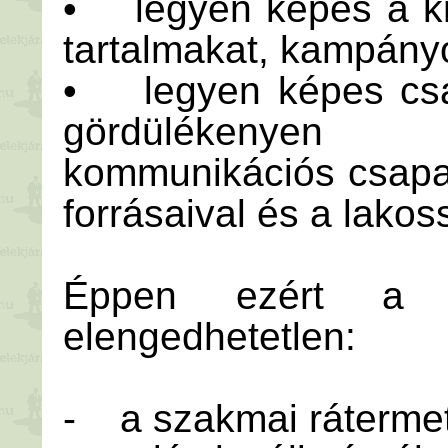
• legyen képes a kr
tartalmakat, kampányo
• legyen képes csa
gördülékenyen
kommunikációs csapat 
forrásaival és a lakos
Éppen ezért a po
elengedhetetlen:
- a szakmai ráterme