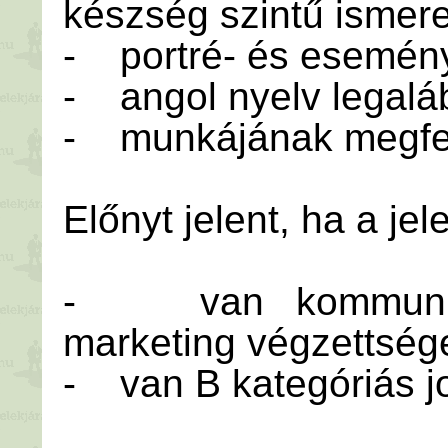
készség szintű ismer
- portré- és esemény
- angol nyelv legalá
- munkájának megfel
Előnyt jelent, ha a je
- van kommunikác
marketing végzettség
- van B kategóriás j