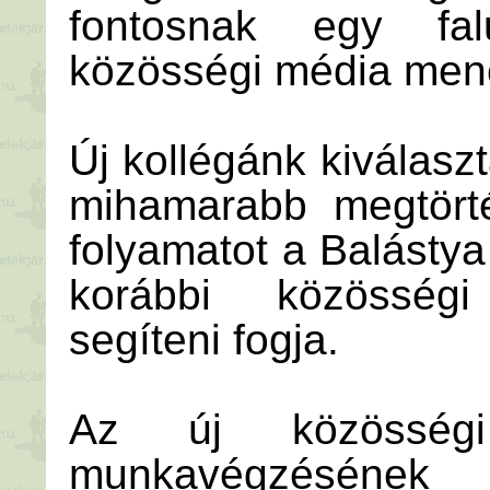
fontosnak egy falu
közösségi média men
Új kollégánk kiválasz
mihamarabb megtörté
folyamatot a Balásty
korábbi közösség
segíteni fogja.
Az új közösség
munkavégzésének 