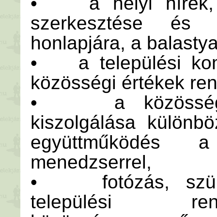
• a helyi hírek, t
szerkesztése és 
honlapjára, a balastya
• a települési kom
közösségi értékek re
• a közösségi 
kiszolgálása különbö
együttműködés 
menedzserrel,
• fotózás, szüks
települési r