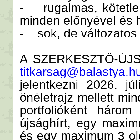
- rugalmas, kötetle
minden előnyével és 
- sok, de változatos
A SZERKESZTŐ-ÚJSÁ
titkarsag@balastya.h
jelentkezni 2026. jú
önéletrajz mellett mi
portfolióként három
újsághírt, egy maxim
és egy maximum 3 olda