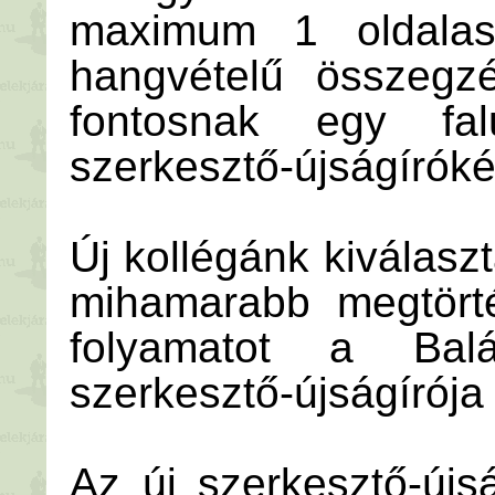
maximum 1 oldalas,
hangvételű összegzé
fontosnak egy falu
szerkesztő-újságíróké
Új kollégánk kiválasz
mihamarabb megtörté
folyamatot a Balá
szerkesztő-újságírója 
Az új szerkesztő-új