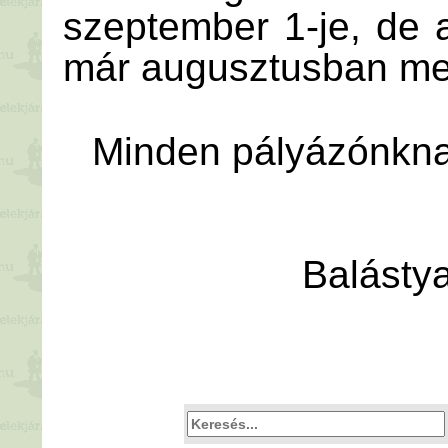
szeptember 1-je, de a
már augusztusban meg
Minden pályázónkna
Balásty