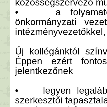
közösségszervező mu
• a folyamatos 
önkormányzati vezet
intézményvezetőkkel, 
Új kollégánktól szí
Éppen ezért fonto
jelentkezőnek
• legyen legalább
szerkesztői tapasztala