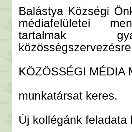
Balástya Községi Ön
médiafelületei mene
tartalmak gyá
közösségszervezésre
KÖZÖSSÉGI MÉDIA
munkatársat keres.
Új kollégánk feladata 