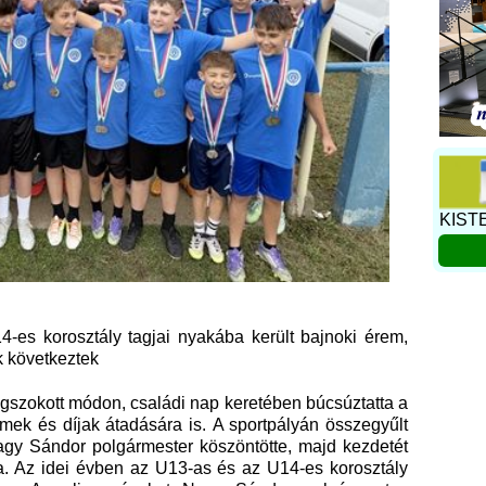
KIST
-es korosztály tagjai nyakába került bajnoki érem,
k következtek
egszokott módon, családi nap keretében búcsúztatta a
 érmek és díjak átadására is. A sportpályán összegyűlt
agy Sándor polgármester köszöntötte, majd kezdetét
ia. Az idei évben az U13-as és az U14-es korosztály