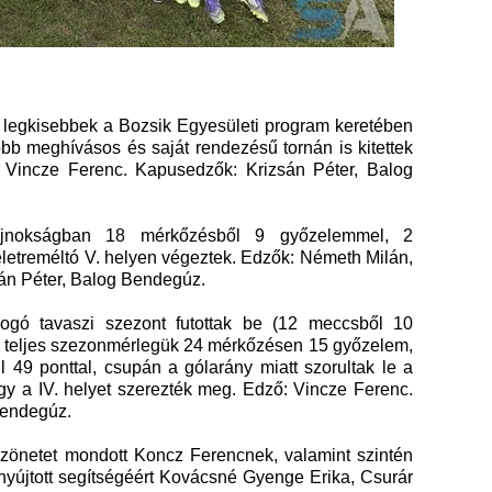
 legkisebbek a Bozsik Egyesületi program keretében
öbb meghívásos és saját rendezésű tornán is kitettek
Vincze Ferenc. Kapusedzők: Krizsán Péter, Balog
ajnokságban 18 mérkőzésből 9 győzelemmel, 2
teletreméltó V. helyen végeztek. Edzők: Németh Milán,
án Péter, Balog Bendegúz.
ogó tavaszi szezont futottak be (12 meccsből 10
 A teljes szezonmérlegük 24 mérkőzésen 15 győzelem,
l 49 ponttal, csupán a gólarány miatt szorultak le a
y a IV. helyet szerezték meg. Edző: Vincze Ferenc.
Bendegúz.
zönetet mondott Koncz Ferencnek, valamint szintén
yújtott segítségéért Kovácsné Gyenge Erika, Csurár