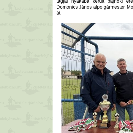
tagjai nyakába került bajnoki é
Domonics János alpolgármester, Mo
át.