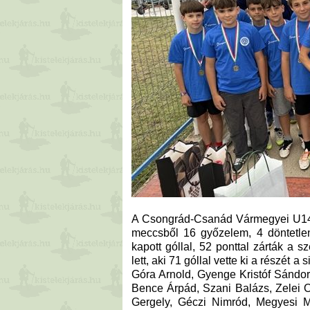
A Csongrád-Csanád Vármegyei U14 F
meccsből 16 győzelem, 4 döntetlen
kapott góllal, 52 ponttal zárták a
lett, aki 71 góllal vette ki a részét a
Góra Arnold, Gyenge Kristóf Sándor
Bence Árpád, Szani Balázs, Zelei O
Gergely, Géczi Nimród, Megyesi M