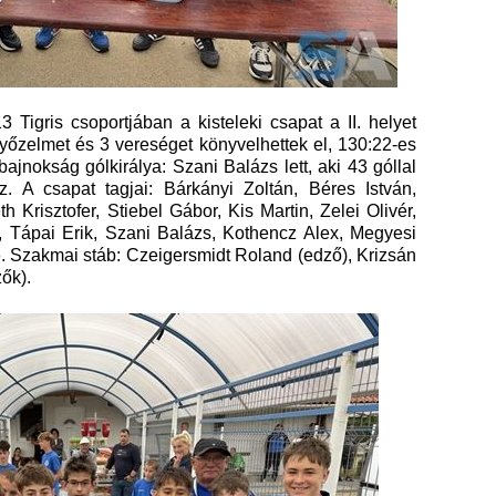
igris csoportjában a kisteleki csapat a II. helyet
őzelmet és 3 vereséget könyvelhettek el, 130:22-es
bajnokság gólkirálya: Szani Balázs lett, aki 43 góllal
z. A csapat tagjai: Bárkányi Zoltán, Béres István,
Krisztofer, Stiebel Gábor, Kis Martin, Zelei Olivér,
, Tápai Erik, Szani Balázs, Kothencz Alex, Megyesi
é. Szakmai stáb: Czeigersmidt Roland (edző), Krizsán
ők).