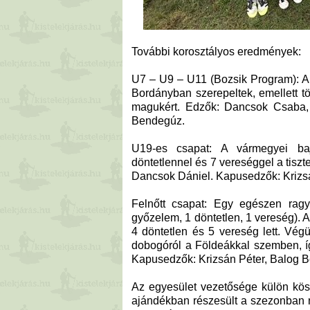
További korosztályos eredmények:
U7 – U9 – U11 (Bozsik Program): A
Bordányban szerepeltek, emellett t
magukért. Edzők: Dancsok Csaba, 
Bendegúz.
U19-es csapat: A vármegyei b
döntetlennel és 7 vereséggel a tisz
Dancsok Dániel. Kapusedzők: Krizs
Felnőtt csapat: Egy egészen ragy
győzelem, 1 döntetlen, 1 vereség).
4 döntetlen és 5 vereség lett. Végü
dobogóról a Földeákkal szemben, íg
Kapusedzők: Krizsán Péter, Balog 
Az egyesület vezetősége külön kös
ajándékban részesült a szezonban n