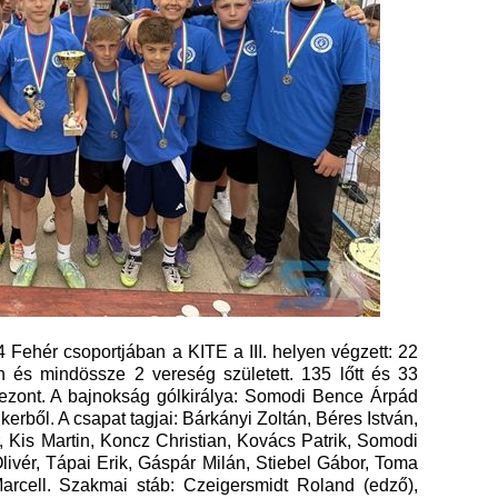
ehér csoportjában a KITE a III. helyen végzett: 22
 és mindössze 2 vereség született. 135 lőtt és 33
 szezont. A bajnokság gólkirálya: Somodi Bence Árpád
 sikerből. A csapat tagjai: Bárkányi Zoltán, Béres István,
, Kis Martin, Koncz Christian, Kovács Patrik, Somodi
livér, Tápai Erik, Gáspár Milán, Stiebel Gábor, Toma
arcell. Szakmai stáb: Czeigersmidt Roland (edző),