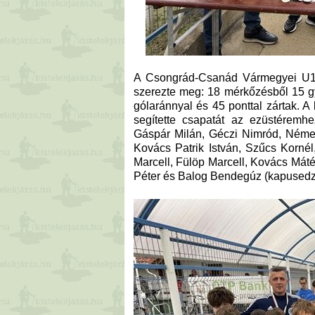
A Csongrád-Csanád Vármegyei U13 T
szerezte meg: 18 mérkőzésből 15 gy
gólaránnyal és 45 ponttal zártak. A 
segítette csapatát az ezüstéremhe
Gáspár Milán, Géczi Nimród, Németh 
Kovács Patrik István, Szűcs Kornél
Marcell, Fülöp Marcell, Kovács Mát
Péter és Balog Bendegúz (kapusedz