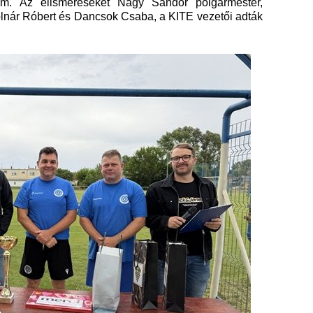
rem. Az elismeréseket Nagy Sándor polgármester,
lnár Róbert és Dancsok Csaba, a KITE vezetői adták