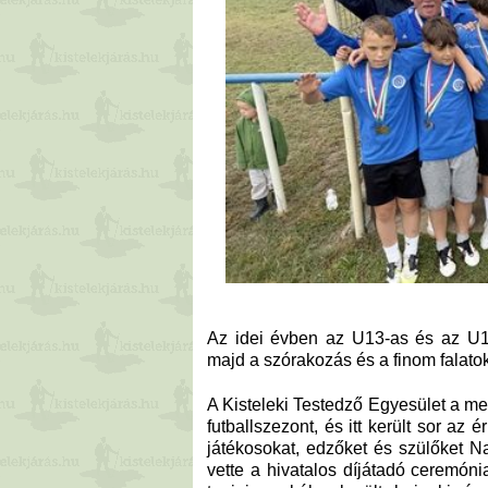
Az idei évben az U13-as és az U14
majd a szórakozás és a finom falato
A Kisteleki Testedző Egyesület a m
futballszezont, és itt került sor az
játékosokat, edzőket és szülőket N
vette a hivatalos díjátadó ceremón