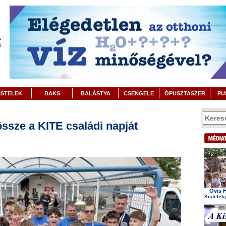
ISTELEK
BAKS
BALÁSTYA
CSENGELE
ÓPUSZTASZER
PU
ssze a KITE családi napját
Ovis F
Kistelek