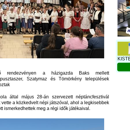
KIST
ő rendezvényen a házigazda Baks mellett
Ópusztaszer, Szatymaz és Tömörkény települések
oztak
ola által május 28-án szervezett néptáncfesztivál
vette a közkedvelt népi játszóval, ahol a legkisebbek
ött ismerkedhettek meg a régi idők játékaival.