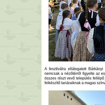
A fesztiválra ellátogatott Bárkány
nemcsak a nézőtérről figyelte az 
összes részt vevő település fellépő c
felkészítő tanáraiknak a magas szí