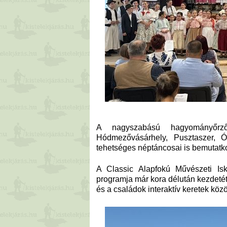
A nagyszabású hagyományőrz
Hódmezővásárhely, Pusztaszer, 
tehetséges néptáncosai is bemutatk
A Classic Alapfokú Művészeti Isk
programja már kora délután kezdetét 
és a családok interaktív keretek köz