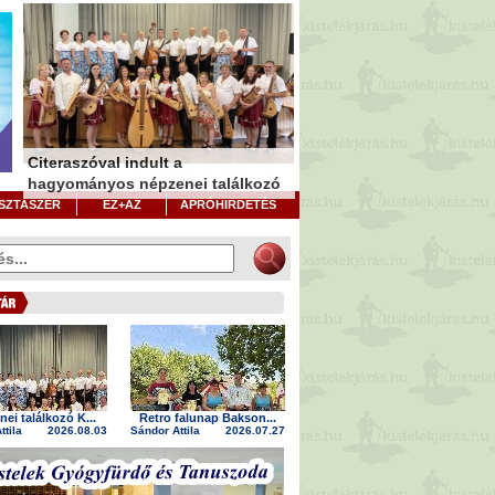
Citeraszóval indult a
Kistelek 250 - Kisteleki Búcsú- és
hagyományos népzenei találkozó
Aratóünnep
Játékosládával bővítették a
SZTASZER
EZ+AZ
APRÓHIRDETÉS
játszóteret
ei találkozó K...
Retro falunap Bakson...
ttila
2026.08.03
Sándor Attila
2026.07.27