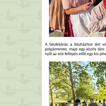
A falufeljárás a faluházhoz tért v
polgármester, majd egy közös tánc 
nyílt az esti fellépés előtt egy kis pih