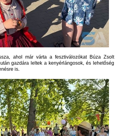
issza, ahol már várta a fesztiválozókat Búza Zsolt
után gazdára leltek a kenyérlángosok, és lehetőség
enésre is.