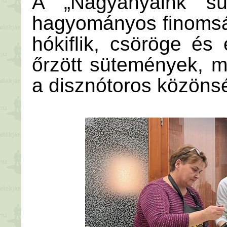
A „Nagyanyáink süt
hagyományos finomsá
hókiflik, csöröge és
őrzött sütemények, m
a disznótoros közöns