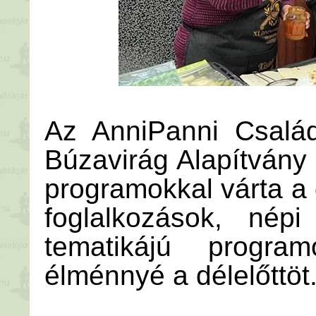
Az AnniPanni Család
Búzavirág Alapítvány 
programokkal várta 
foglalkozások, nép
tematikájú program
élménnyé a délelőttöt