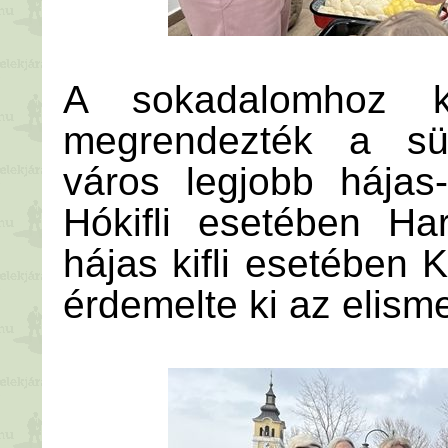
A sokadalomhoz k
megrendezték a süt
város legjobb hájas-
Hókifli esetében Ha
hájas kifli esetében 
érdemelte ki az elism