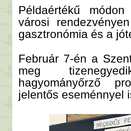
Példaértékű módon 
városi rendezvénye
gasztronómia és a jó
Február 7-én a Szent
meg tizenegye
hagyományőrző pr
jelentős eseménnyel is