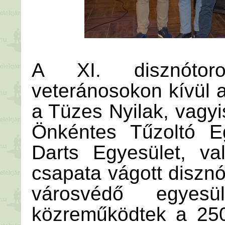
A XI. disznótor
veteránosokon kívül a
a Tüzes Nyilak, vagyi
Önkéntes Tűzoltó E
Darts Egyesület, va
csapata vágott disznó
városvédő egyesül
közreműködtek a 250