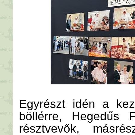
Egyrészt idén a kez
böllérre, Hegedűs 
résztvevők, másré