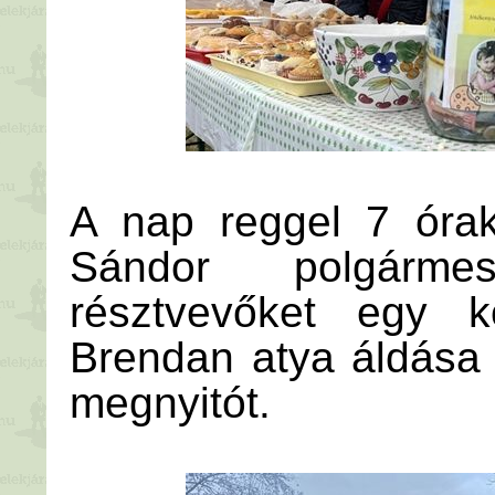
A nap reggel 7 órak
Sándor polgárme
résztvevőket egy k
Brendan atya áldása
megnyitót.