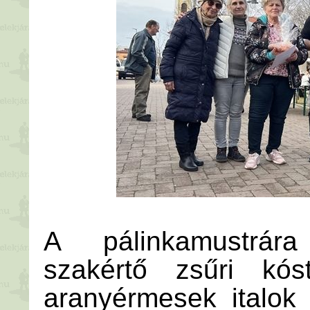
A pálinkamustrára
szakértő zsűri kós
aranyérmesek italok 