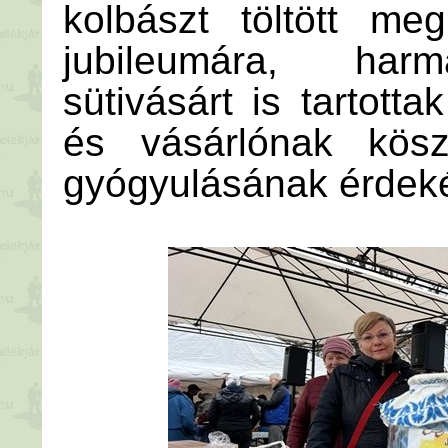
kolbászt töltött m
jubileumára, harm
sütivásárt is tartott
és vásárlónak kösz
gyógyulásának érdek