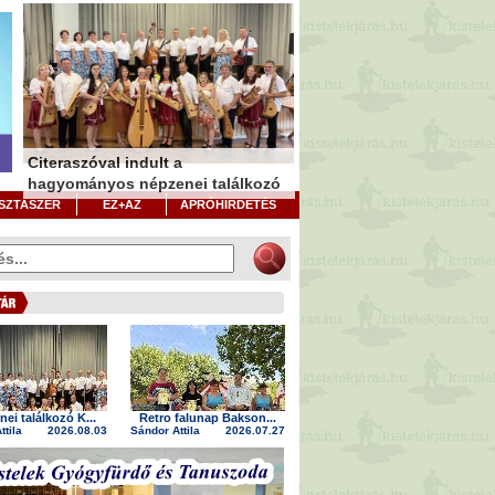
Citeraszóval indult a
Kistelek 250 - Kisteleki Búcsú- és
hagyományos népzenei találkozó
Aratóünnep
SZTASZER
EZ+AZ
APRÓHIRDETÉS
ei találkozó K...
Retro falunap Bakson...
ttila
2026.08.03
Sándor Attila
2026.07.27