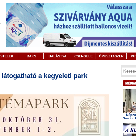
ISTELEK
BAKS
BALÁSTYA
CSENGELE
ÓPUSZTASZER
PU
átogatható a kegyeleti park
Népzen
Sándor A