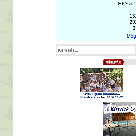
H
K
Sze
13
20
2
Még 
Ovis Figura tánctábo...
Kistelekjárás.hu
2026.08.07