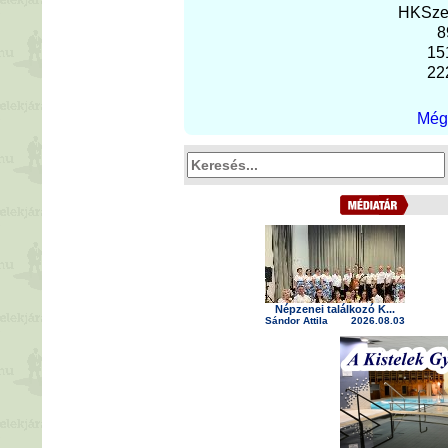
H
K
Sz
8
15
22
Még 
Népzenei találkozó K...
Sándor Attila
2026.08.03