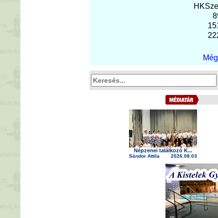
H
K
Sz
8
15
22
Még 
Népzenei találkozó K...
Sándor Attila
2026.08.03